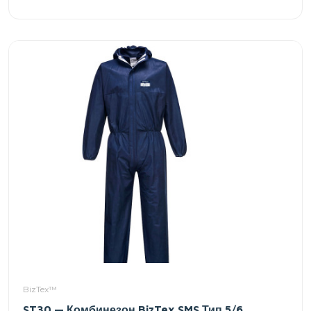
BizTex™
ST30 — Комбинезон BizTex SMS Тип 5/6