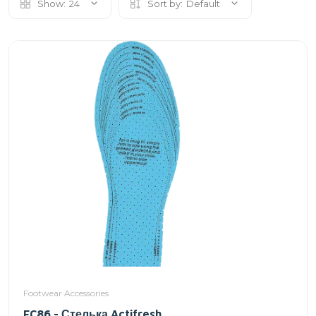
Show:
24
Sort by:
Default
Footwear Accessories
FC86 - Стелька Actifresh