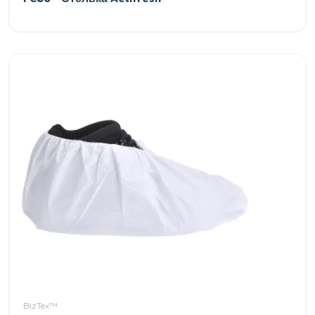
BizTex™