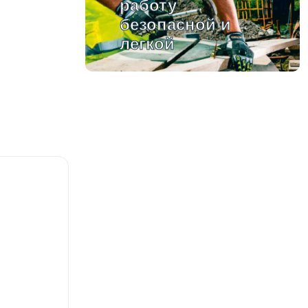
работу
безопасной и
легкой