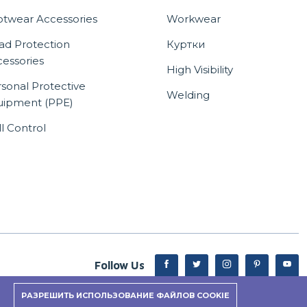
otwear Accessories
Workwear
ad Protection
Куртки
essories
High Visibility
sonal Protective
Welding
uipment (PPE)
ll Control
Follow Us
Up to 15% discount on your first subscribe
РАЗРЕШИТЬ ИСПОЛЬЗОВАНИЕ ФАЙЛОВ COOKIE