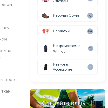
Одежды
ельной
Рабочая Обувь
73
овать
Перчатки
84
ной
Непромокаемая
12
аемая
одежда
,
Rainwear
11
Accessories
быстрого
 ткани
Oganic
Сделайте вашу