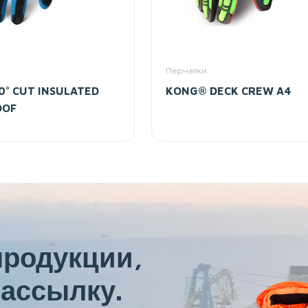
Перчатки
° CUT INSULATED
KONG® DECK CREW A4
OOF
продукции,
ассылку.