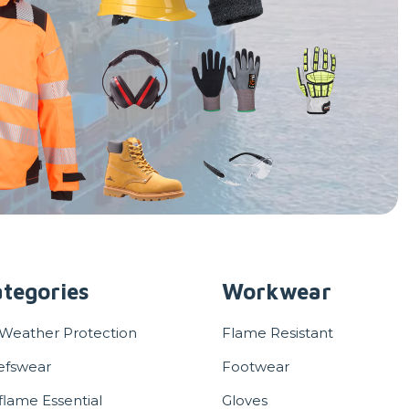
tegories
Workwear
 Weather Protection
Flame Resistant
efswear
Footwear
flame Essential
Gloves