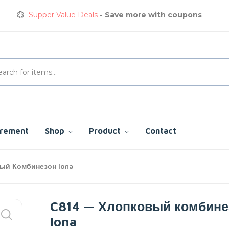
Supper Value Deals
- Save more with coupons
Get great devices up to 50% off
View details
Сварочная куртка
сэкономьте сегодня до 35%
urement
Shop
Product
Contact
ый Комбинезон Iona
C814 — Хлопковый комбине
Iona