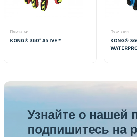
Перчатки
Перчатки
KONG® 360° A5 IVE™
KONG® 360
WATERPR
Узнайте о нашей 
подпишитесь на р