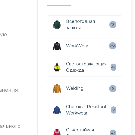
Всепогодная
13
защита
щую
WorkWear
254
Светоотражающая
42
Одежда
Welding
9
ранения
Chemical Resistant
2
Workwear
мального
Огнестойкая
43