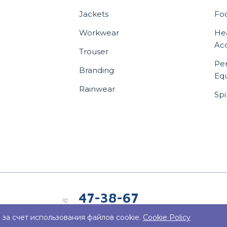
Jackets
Fo
Workwear
He
Acc
Trouser
Per
Branding
Eq
Rainwear
Spi
47-38-67
24/7 Support Center
за счет использования файлов cookie.
Cookie Policy