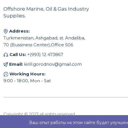
Offshore Marine, Oil & Gas Industry
Supplies.
Address:
Turkmenistan, Ashgabad, st. Andaliba,
70 (Bussiness Center),Office 506
Call Us:
+(993) 12 473867
Email:
kirill.gorodnov@gmail.com
Working Hours:
9:00 - 18:00, Mon - Sat
Copyright © 2023 all rights reserved.
Ваш опыт работы на этом сайте будет улучшен 