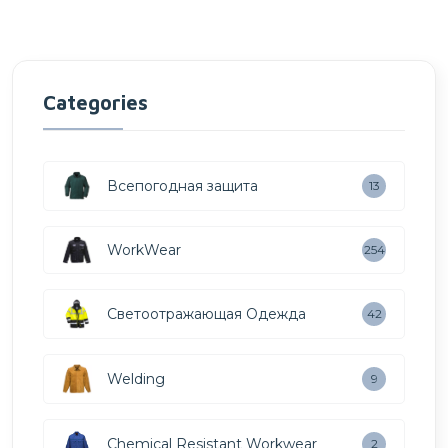
Categories
Всепогодная защита
13
WorkWear
254
Светоотражающая Одежда
42
Welding
9
Chemical Resistant Workwear
2