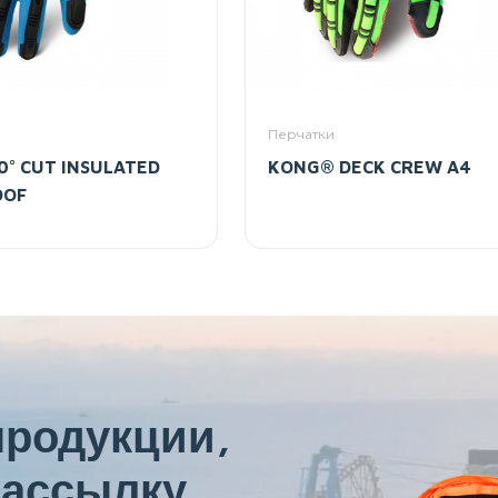
Перчатки
° CUT INSULATED
KONG® DECK CREW A4
OOF
продукции,
ассылку.