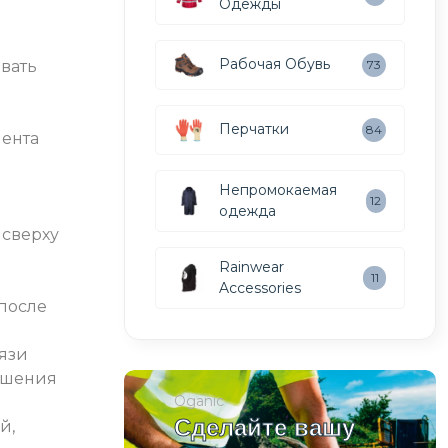
Одежды
Рабочая Обувь
73
овать
Перчатки
84
лента
о
Непромокаемая
12
одежда
 сверху
Rainwear
11
Accessories
после
рязи
ышения
Oganic
Сделайте вашу
й,