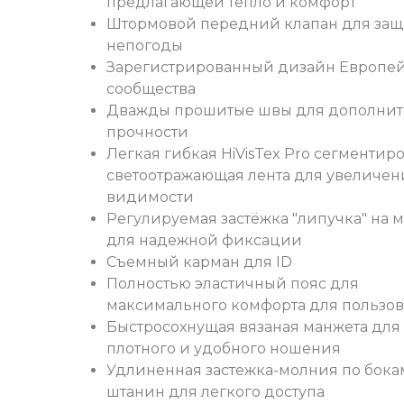
предлагающей тепло и комфорт
Штормовой передний клапан для защ
непогоды
Зарегистрированный дизайн Европей
сообщества
Дважды прошитые швы для дополни
прочности
Легкая гибкая НiVisTex Pro сегментир
светоотражающая лента для увеличен
видимости
Регулируемая застёжка "липучка" на 
для надежной фиксации
Съемный карман для ID
Полностью эластичный пояс для
максимального комфорта для пользов
Быстросохнущая вязаная манжета для
плотного и удобного ношения
Удлиненная застежка-молния по бока
штанин для легкого доступа