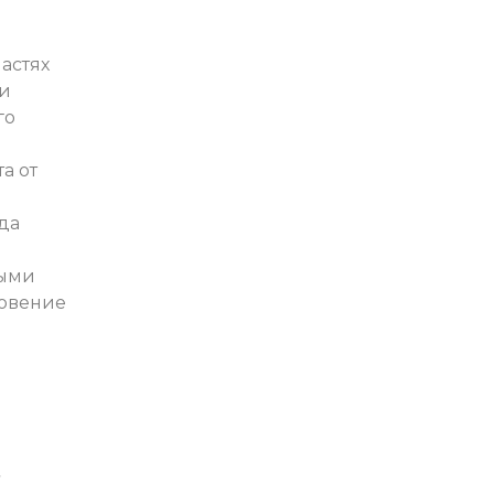
астях
и
го
а от
да
мыми
овение
,