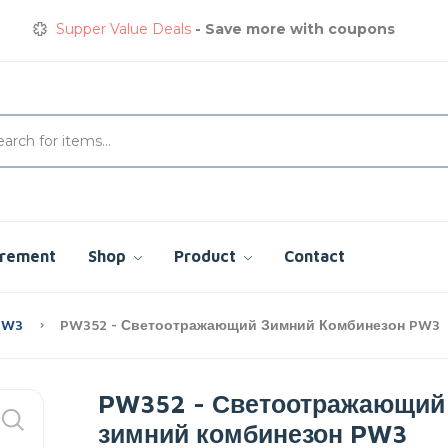
Get great devices up to 50% off
View details
Сварочная куртка
сэкономьте сегодня до 35%
Supper Value Deals
- Save more with coupons
urement
Shop
Product
Contact
 PW3
PW352 - Светоотражающий Зимний Комбинезон PW3
PW352 - Светоотражающий
зимний комбинезон PW3