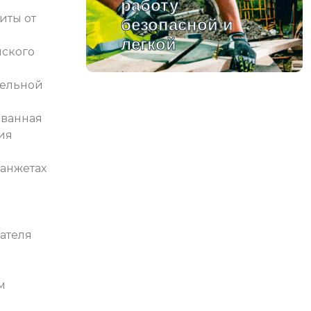
работу
иты от
безопасной и
легкой
ского
тельной
ованная
ия
манжетах
ателя
м