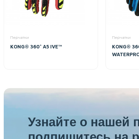
Перчатки
Перчатки
KONG® 360° A5 IVE™
KONG® 360
WATERPR
Узнайте о нашей 
подпишитесь на р