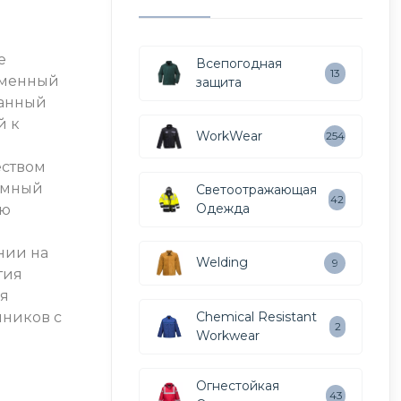
е
Всепогодная
13
еменный
защита
ланный
й к
WorkWear
254
еством
емный
Светоотражающая
42
Одежда
ую
нии на
Welding
9
тия
я
Chemical Resistant
нников с
2
Workwear
Огнестойкая
43