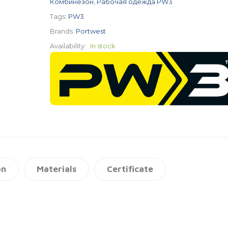
Комбинезон
,
Рабочая одежда PW3
Tags:
PW3
Brands:
Portwest
Availability:
In stock
on
Materials
Certificate