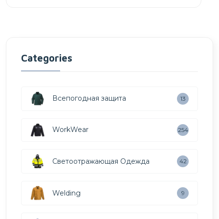
Categories
Всепогодная защита
13
WorkWear
254
Светоотражающая Одежда
42
Welding
9