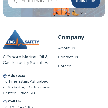
Subscribe
Company
About us
Offshore Marine, Oil &
Contact us
Gas Industry Supplies.
Career
Address:
Turkmenistan, Ashgabad,
st. Andaliba, 70 (Bussiness
Center),Office 506
Call Us:
+(993) 12 473867