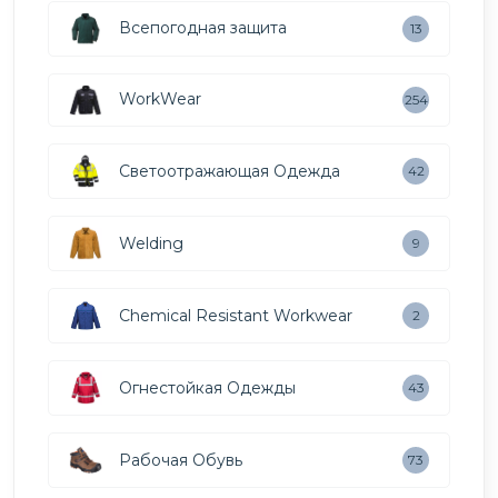
Всепогодная защита
13
WorkWear
254
Светоотражающая Одежда
42
Welding
9
Chemical Resistant Workwear
2
Огнестойкая Одежды
43
Рабочая Обувь
73