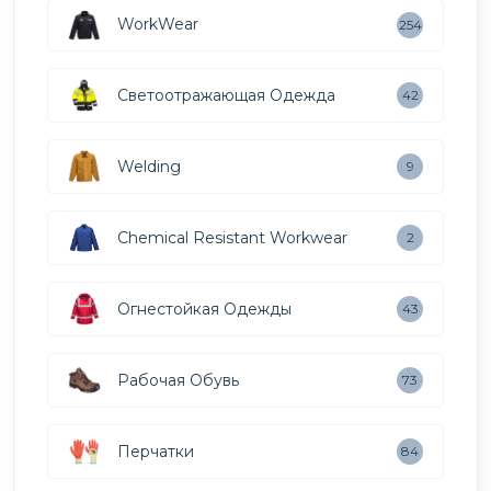
WorkWear
254
Светоотражающая Одежда
42
Welding
9
Chemical Resistant Workwear
2
Огнестойкая Одежды
43
Рабочая Обувь
73
Перчатки
84