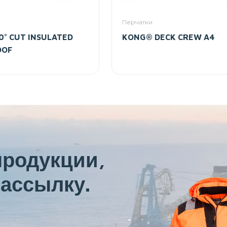
Перчатки
° CUT INSULATED
KONG® DECK CREW A4
OOF
продукции,
ассылку.