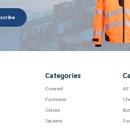
scribe
Categories
Ca
Coverall
All
Footwear
Ch
Gloves
Biz
Jackets
Fo