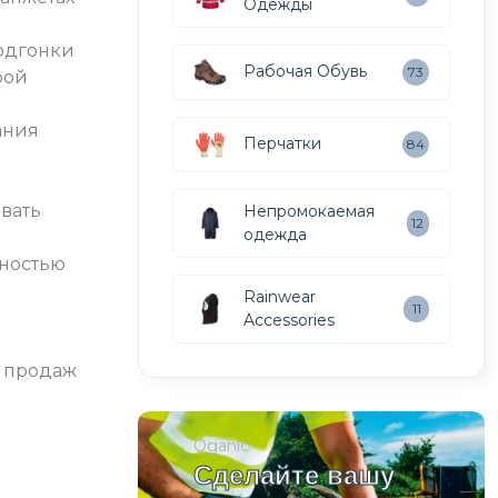
Одежды
одгонки
Рабочая Обувь
73
рой
ания
Перчатки
84
овать
Непромокаемая
12
одежда
жностью
Rainwear
11
о
Accessories
х продаж
Oganic
Сделайте вашу