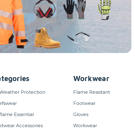
tegories
Workwear
 Weather Protection
Flame Resistant
efswear
Footwear
flame Essential
Gloves
otwear Accessories
Workwear