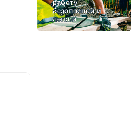
работу
безопасной и
легкой