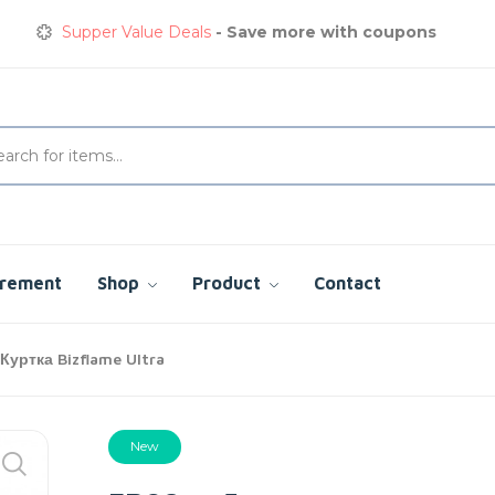
Supper Value Deals
- Save more with coupons
Get great devices up to 50% off
View details
Сварочная куртка
сэкономьте сегодня до 35%
Supper Value Deals
- Save more with coupons
urement
Shop
Product
Contact
уртка Bizflame Ultra
New