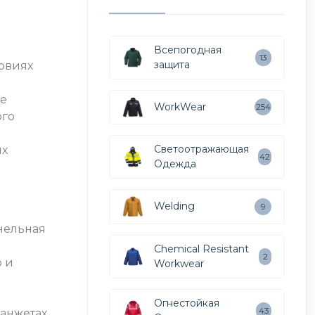
Всепогодная
13
защита
ловиях
ое
WorkWear
254
ого
Светоотражающая
ых
42
Одежда
Welding
9
нельная
Chemical Resistant
2
о и
Workwear
Огнестойкая
43
манжетах