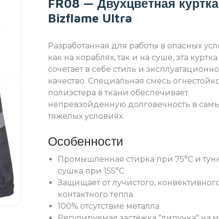
FR08 — Двухцветная куртка
Bizflame Ultra
Разработанная для работы в опасных ус
как на кораблях, так и на суше, эта куртка
сочетает в себе стиль и эксплуатационн
качество. Специальная смесь огнестойк
полиэстера в ткани обеспечивает
непревзойденную долговечность в сам
тяжелых условиях.
Особенности
Промышленная стирка при 75°C и тун
сушка при 155°C
Защищает от лучистого, конвективног
контактного тепла
100% отсутствие металла
Регулируемая застёжка "липучка" на 