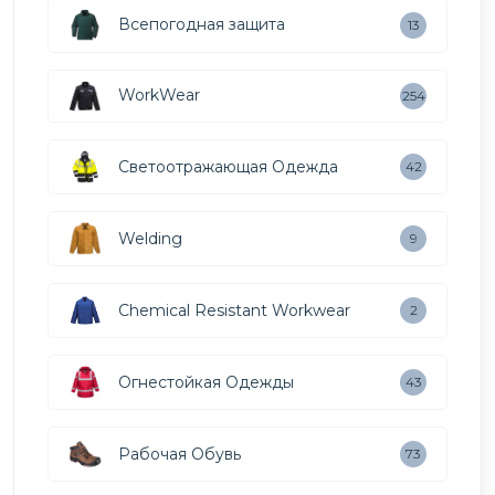
Всепогодная защита
13
WorkWear
254
Светоотражающая Одежда
42
Welding
9
Chemical Resistant Workwear
2
Огнестойкая Одежды
43
Рабочая Обувь
73