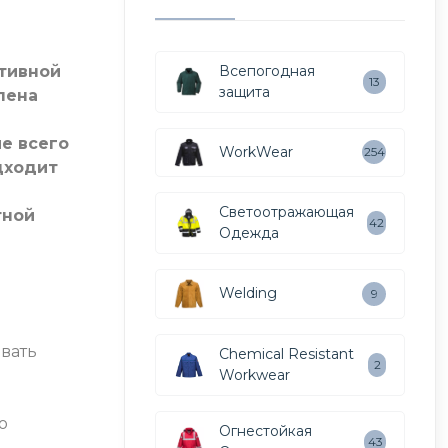
тивной
Всепогодная
13
защита
лена
ие всего
WorkWear
254
дходит
Светоотражающая
тной
42
Одежда
Welding
9
овать
Chemical Resistant
2
Workwear
о
Огнестойкая
43