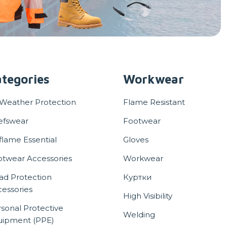
tegories
Workwear
 Weather Protection
Flame Resistant
efswear
Footwear
flame Essential
Gloves
otwear Accessories
Workwear
ad Protection
Куртки
essories
High Visibility
sonal Protective
Welding
uipment (PPE)