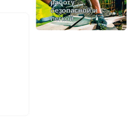
работу
безопасной и
легкой