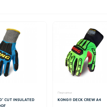
Перчатки
° CUT INSULATED
KONG® DECK CREW A4
OOF