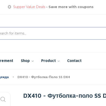
Get great devices up to 50% off
View details
Сварочная куртка
сэкономьте сегодня до 35%
Supper Value Deals
- Save more with coupons
urement
Shop
Product
Contact
дежда
DX410 - Футболка-Поло SS DX4
DX410 - Футболка-поло SS 