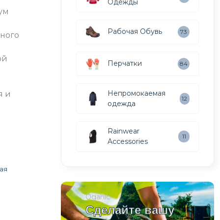
Одежды
ум
Рабочая Обувь
73
ьного
ой
Перчатки
84
Непромокаемая
я и
12
одежда
Rainwear
11
Accessories
ая
Oganic
Сделайте вашу