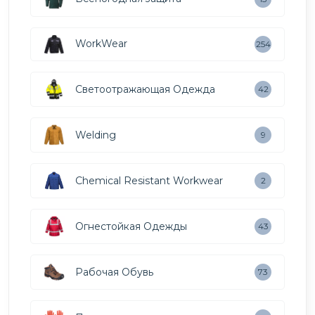
WorkWear
254
Светоотражающая Одежда
42
Welding
9
Chemical Resistant Workwear
2
Огнестойкая Одежды
43
Рабочая Обувь
73