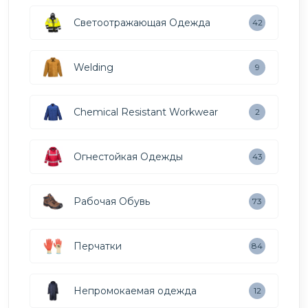
Светоотражающая Одежда
42
Welding
9
Chemical Resistant Workwear
2
Огнестойкая Одежды
43
Рабочая Обувь
73
Перчатки
84
Непромокаемая одежда
12