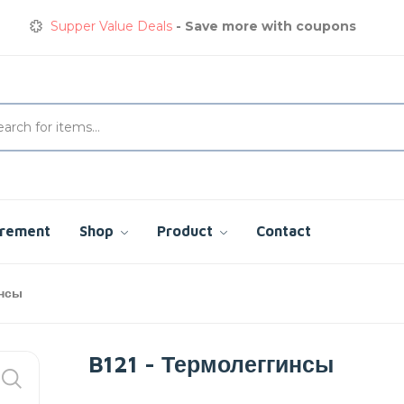
Supper Value Deals
- Save more with coupons
Get great devices up to 50% off
View details
Сварочная куртка
сэкономьте сегодня до 35%
Supper Value Deals
- Save more with coupons
urement
Shop
Product
Contact
инсы
B121 - Термолеггинсы