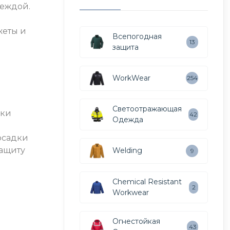
деждой.
жеты и
Всепогодная
13
защита
WorkWear
254
Светоотражающая
дки
42
Одежда
осадки
защиту
Welding
9
Chemical Resistant
2
Workwear
Огнестойкая
43