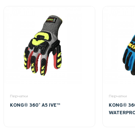
Перчатки
Перчатки
KONG® 360° A5 IVE™
KONG® 360
WATERPR