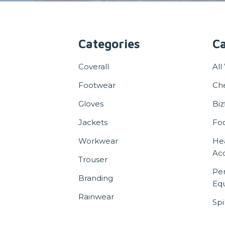
Categories
Ca
Coverall
All
Footwear
Ch
Gloves
Biz
Jackets
Fo
Workwear
He
Acc
Trouser
Per
Branding
Eq
Rainwear
Spi