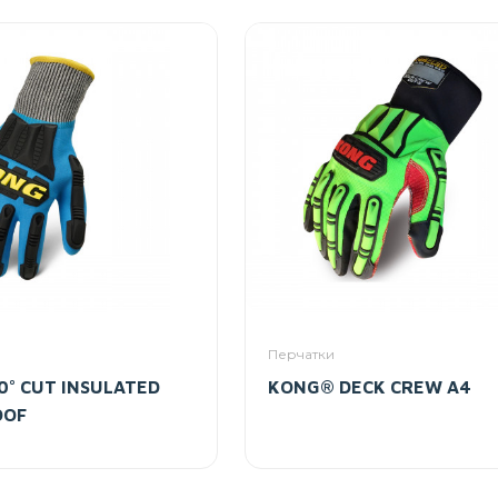
Перчатки
° CUT INSULATED
KONG® DECK CREW A4
OOF