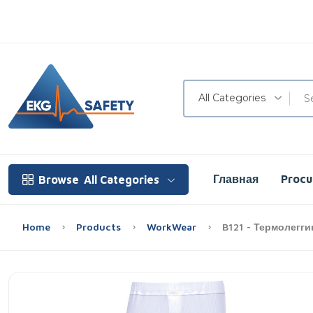
All Categories
Главная
Proc
Browse
All Categories
Home
Products
WorkWear
B121 - Термолегг