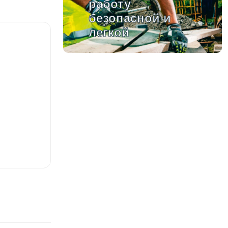
работу
безопасной и
легкой