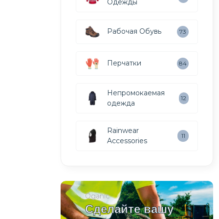
Одежды
Рабочая Обувь
73
Перчатки
84
Непромокаемая
12
одежда
Rainwear
11
Accessories
Oganic
Сделайте вашу