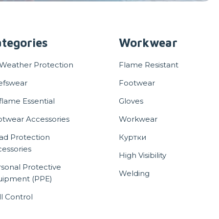
tegories
Workwear
 Weather Protection
Flame Resistant
efswear
Footwear
flame Essential
Gloves
otwear Accessories
Workwear
ad Protection
Куртки
essories
High Visibility
sonal Protective
Welding
uipment (PPE)
ll Control