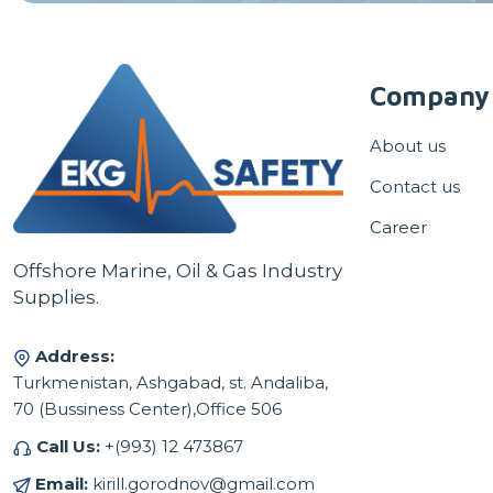
Company
About us
Contact us
Career
Offshore Marine, Oil & Gas Industry
Supplies.
Address:
Turkmenistan, Ashgabad, st. Andaliba,
70 (Bussiness Center),Office 506
Call Us:
+(993) 12 473867
Email:
kirill.gorodnov@gmail.com