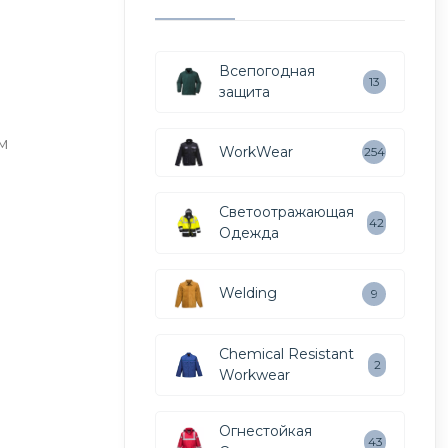
Всепогодная
13
защита
м
WorkWear
254
Светоотражающая
42
Одежда
Welding
9
Chemical Resistant
2
Workwear
Огнестойкая
43