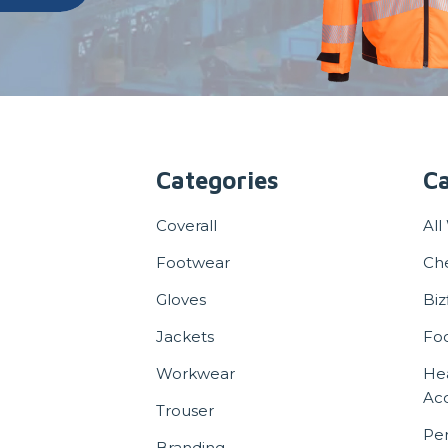
Categories
Ca
Coverall
All
Footwear
Ch
Gloves
Biz
Jackets
Fo
Workwear
He
Acc
Trouser
Per
Branding