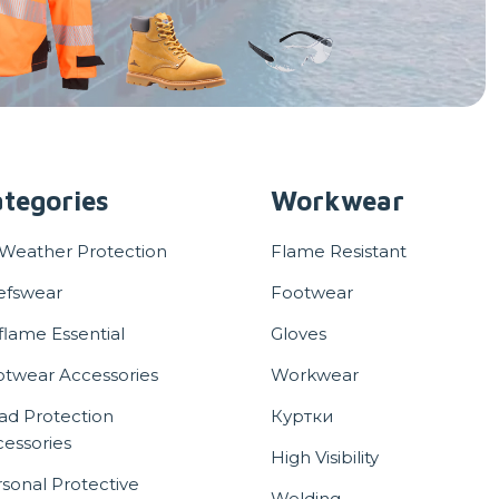
tegories
Workwear
 Weather Protection
Flame Resistant
efswear
Footwear
flame Essential
Gloves
otwear Accessories
Workwear
ad Protection
Куртки
essories
High Visibility
sonal Protective
Welding