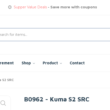
Supper Value Deals
- Save more with coupons
Get great devices up to 50% off
View details
Сварочная куртка
сэкономьте сегодня до 35%
Supper Value Deals
- Save more with coupons
urement
Shop
Product
Contact
 S2 SRC
B0962 - Kuma S2 SRC