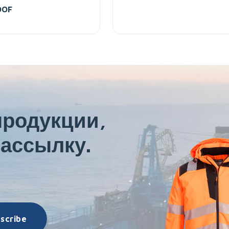
OOF
продукции,
ассылку.
scribe