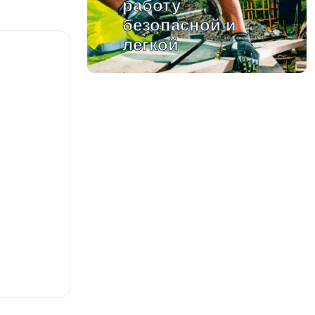
работу
безопасной и
легкой