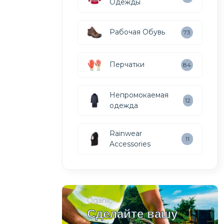
Одежды
Рабочая Обувь
73
Перчатки
84
Непромокаемая
12
одежда
Rainwear
11
Accessories
Oganic
Сделайте вашу