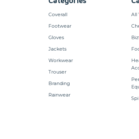
Categories
Ca
Coverall
All
Footwear
Ch
Gloves
Biz
Jackets
Fo
Workwear
He
Acc
Trouser
Per
Branding
Eq
Rainwear
Spi