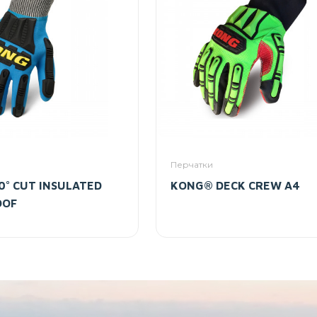
Перчатки
° CUT INSULATED
KONG® DECK CREW A4
OOF