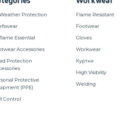
tegories
Workwear
 Weather Protection
Flame Resistant
efswear
Footwear
flame Essential
Gloves
otwear Accessories
Workwear
ad Protection
Куртки
essories
High Visibility
sonal Protective
Welding
uipment (PPE)
ll Control