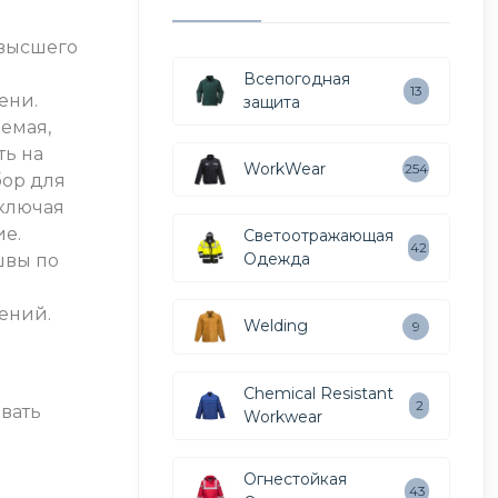
 высшего
Всепогодная
13
ени.
защита
емая,
ть на
WorkWear
254
бор для
ключая
ие.
Светоотражающая
42
Одежда
швы по
ений.
Welding
9
Chemical Resistant
2
овать
Workwear
Огнестойкая
43