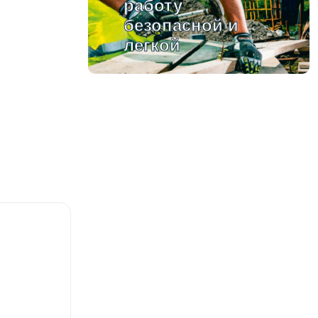
работу
безопасной и
легкой