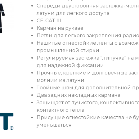
Спереди двусторонняя застежка-молн
латуни для легкого доступа
CE-CAT III
Карман на рукаве
Петли для легкого закрепления ради
Нашитые огнестойкие ленты с возмо
промышленной стирки
Регулируемая застёжка "липучка" на 
для надежной фиксации
Прочные, крепкие и долговечные зас
молнии из латуни
Тройные швы для дополнительной пр
Два задних накладных кармана
Защищает от лучистого, конвективног
контактного тепла
Присущие огнестойкие качества не б
уменьшаться