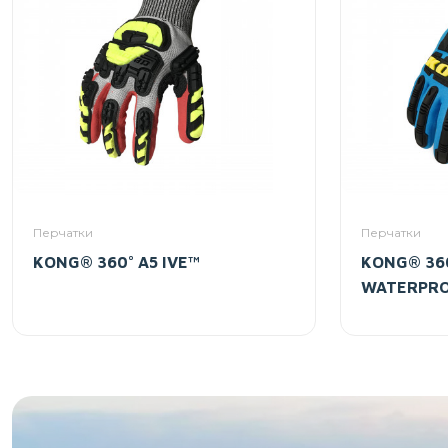
Перчатки
Перчатки
KONG® 360° A5 IVE™
KONG® 360
WATERPR