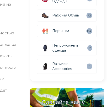
Одежды
ия из
Рабочая Обувь
73
о
Перчатки
84
жностью
манжетах
Непромокаемая
12
одежда
тежки-
Rainwear
11
очности
Accessories
о и
удет
Oganic
Сделайте вашу