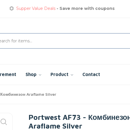
Supper Value Deals
- Save more with coupons
Get great devices up to 50% off
View details
Сварочная куртка
сэкономьте сегодня до 35%
Supper Value Deals
- Save more with coupons
urement
Shop
Product
Contact
 Комбинезон Araflame Silver
Portwest AF73 - Комбинезо
Araflame Silver