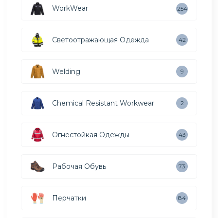
WorkWear
254
Светоотражающая Одежда
42
Welding
9
Chemical Resistant Workwear
2
Огнестойкая Одежды
43
Рабочая Обувь
73
Перчатки
84