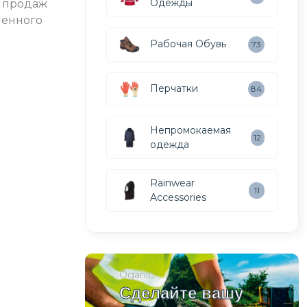
Одежды
х продаж
шенного
Рабочая Обувь
73
Перчатки
84
Непромокаемая
12
одежда
Rainwear
11
Accessories
Oganic
Сделайте вашу