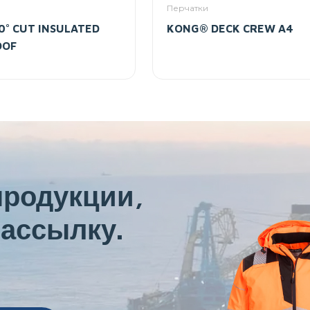
Перчатки
° CUT INSULATED
KONG® DECK CREW A4
OOF
продукции,
ассылку.