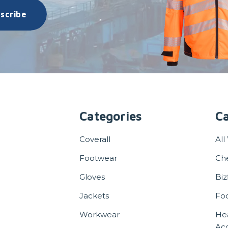
scribe
Categories
Ca
Coverall
All
Footwear
Ch
Gloves
Biz
Jackets
Fo
Workwear
He
Acc