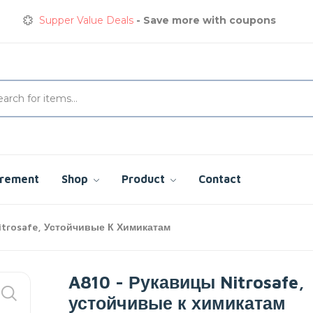
Supper Value Deals
- Save more with coupons
Get great devices up to 50% off
View details
Сварочная куртка
сэкономьте сегодня до 35%
Supper Value Deals
- Save more with coupons
urement
Shop
Product
Contact
itrosafe, Устойчивые К Химикатам
A810 - Рукавицы Nitrosafe,
устойчивые к химикатам