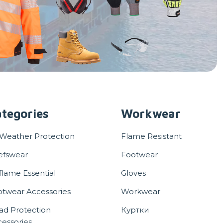
tegories
Workwear
 Weather Protection
Flame Resistant
efswear
Footwear
flame Essential
Gloves
otwear Accessories
Workwear
ad Protection
Куртки
essories