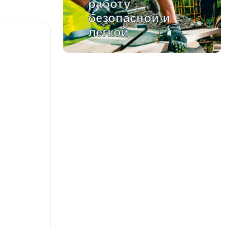
работу
безопасной и
легкой