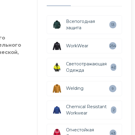
Всепогодная
13
защита
го
ельного
WorkWear
254
ческой,
Светоотражающая
42
Одежда
Welding
9
Chemical Resistant
2
Workwear
я
Огнестойкая
43