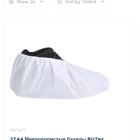
Show:
24
Sort by:
Oldest
BizTex™
ST44 Микропористые бахилы BizTex