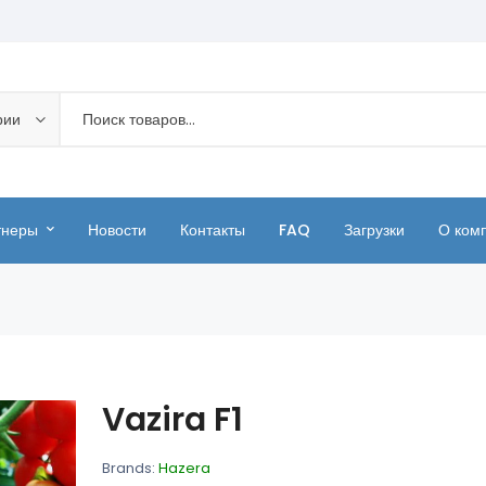
рии
тнеры
Новости
Контакты
FAQ
Загрузки
О ком
Vazira F1
Brands:
Hazera