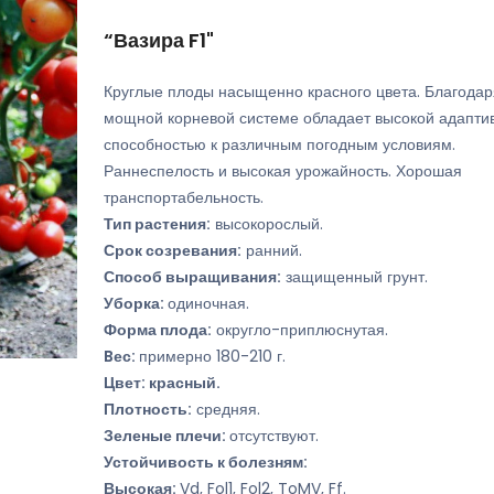
“Вазира F1"
Круглые плоды насыщенно красного цвета. Благодар
мощной корневой системе обладает высокой адапти
способностью к различным погодным условиям.
Раннеспелость и высокая урожайность. Хорошая
транспортабельность.
Тип растения:
высокорослый.
Срок созревания:
ранний.
Способ выращивания:
защищенный грунт.
Уборка:
одиночная.
Форма плода:
округло-приплюснутая.
Bес:
примерно 180-210 г.
Цвет: красный.
Плотность:
средняя.
Зеленые плечи:
отсутствуют.
Устойчивость к болезням:
Высокая:
Vd, Fol1, Fol2, ToMV, Ff.