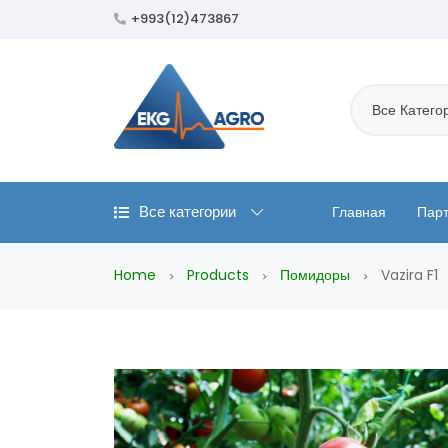
+993(12)473867
Все Катего
Все категории
Главная
Пар
Home
Products
Помидоры
Vazira F1