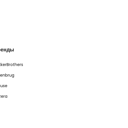
ренды
kkerBrothers
renbrug
ause
zera