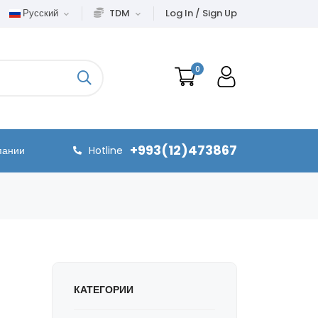
Русский
TDM
Log In / Sign Up
0
+993(12)473867
пании
Hotline
КАТЕГОРИИ