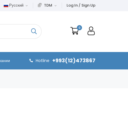
Русский
TDM
Log In / Sign Up
0
+993(12)473867
пании
Hotline