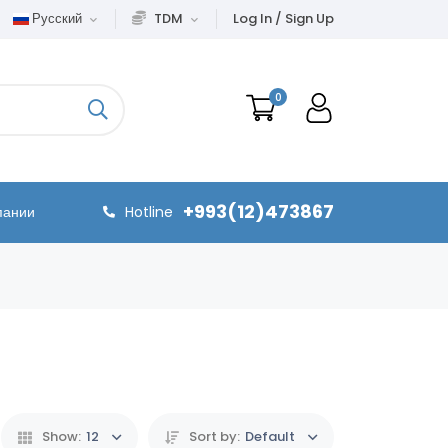
Русский
TDM
Log In / Sign Up
0
+993(12)473867
пании
Hotline
Show:
12
Sort by:
Default