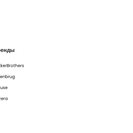
ренды
kkerBrothers
renbrug
ause
zera