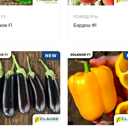
БУЗ
ПОМИДОРЫ
иак F1
Бардош Ф1
NEW