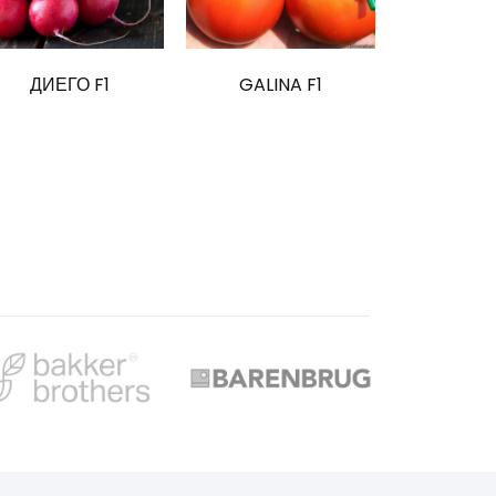
ДИЕГО F1
GALINA F1
KORO