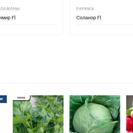
КЛАЖАНЫ
PAPRIKA
имир F1
Cоланор F1
EW