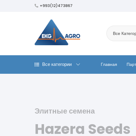
+993(12)473867
Все Катего
Все категории
Главная
Пар
Передовые технологий
Upcoming Offer
Маркетинговы
Trade-In Offer
Элитные семена
Big Deals Fro
Hazera Seeds
тренды
Super Value D