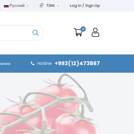
Русский
TDM
Log In / Sign Up
0
+993(12)473867
пании
Hotline