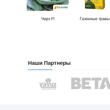
A F1
Чирз F1
Газонные травы
Наши Партнеры