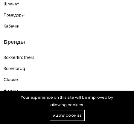
Шпинат
Помидоры
Кабачки
Бренды
BakkerBrothers
Barenbrug
Clause
Hazera
Your experience on this site will be improved by
allowing cookies.
ALLOW COOKIES
Copyright © 2021 Wowy all rights reserved. Powered by Botble.
All rights reserved.