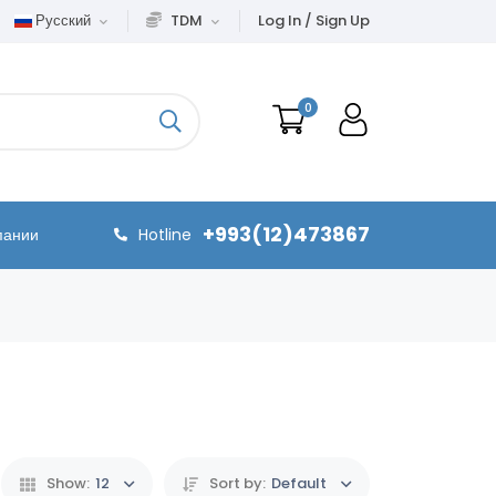
Русский
TDM
Log In / Sign Up
0
+993(12)473867
пании
Hotline
Show:
12
Sort by:
Default