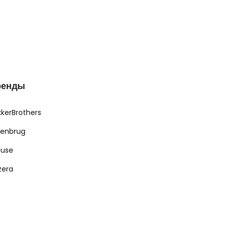
ренды
kkerBrothers
renbrug
ause
zera