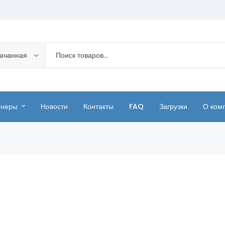
качанная
тнеры
Новости
Контакты
FAQ
Загрузки
О ком