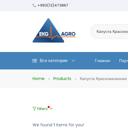
+993(12)473867
Капуста Красно
Все категории
Главная
Пар
Home
Products
Капуста Краснокачанная
Filters
We found
1
items for you!