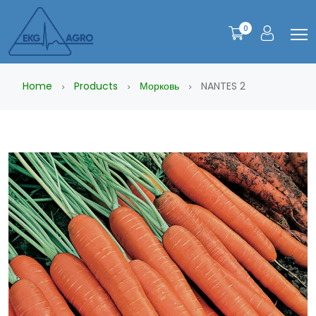
0
Home
Products
Морковь
NANTES 2