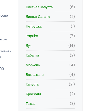
Цветная капуста
(6)
осеве
Листья Салата
(2)
Петрушка
(1)
Paprika
(7)
есом
Лук
(14)
азначен
Кабачки
(2)
в
Морковь
(4)
100
Баклажаны
(4)
Капуста
(21)
Брокколи
(2)
Тыква
(3)