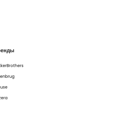
ренды
kkerBrothers
renbrug
ause
zera