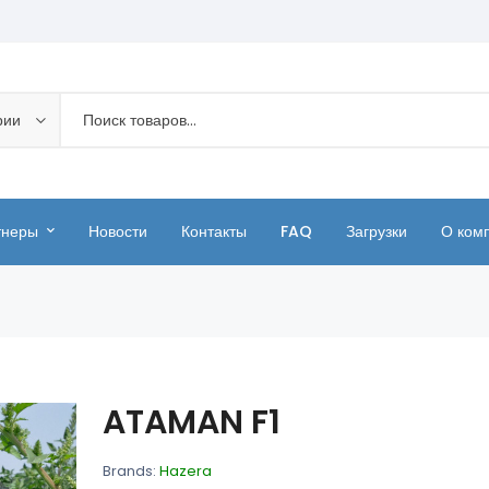
рии
тнеры
Новости
Контакты
FAQ
Загрузки
О ком
ATAMAN F1
Brands:
Hazera