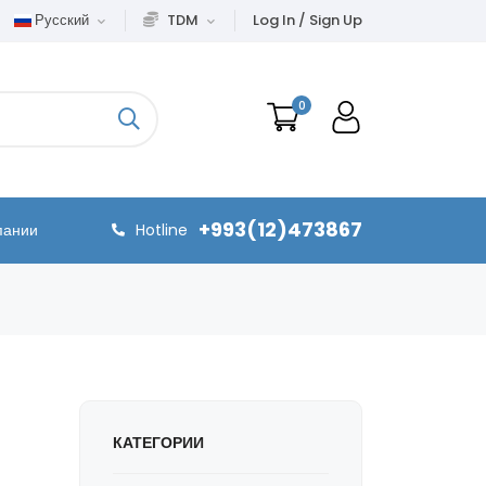
Русский
TDM
Log In / Sign Up
0
+993(12)473867
пании
Hotline
КАТЕГОРИИ