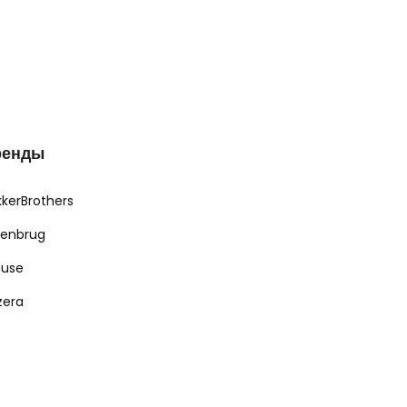
ренды
kkerBrothers
renbrug
ause
zera