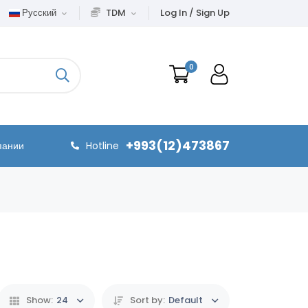
Русский
TDM
Log In / Sign Up
0
+993(12)473867
пании
Hotline
Show:
24
Sort by:
Default