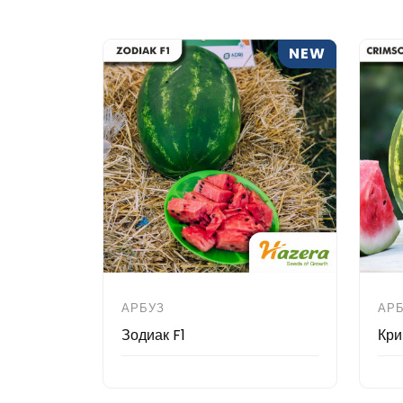
NEW
АРБУЗ
АР
Зодиак F1
Кри