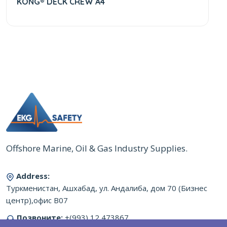
KONG® DECK CREW A4
Offshore Marine, Oil & Gas Industry Supplies.
Address:
Туркменистан, Ашхабад, ул. Андалиба, дом 70 (Бизнес
центр),офис B07
Позвоните:
+(993) 12 473867