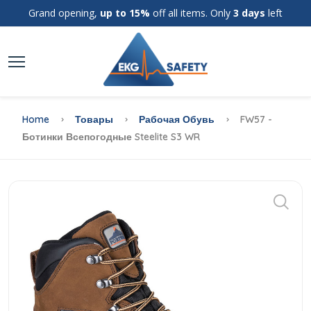
Grand opening,
up to 15%
off all items. Only
3 days
left
Home
Товары
Рабочая Обувь
FW57 -
Ботинки Всепогодные Steelite S3 WR