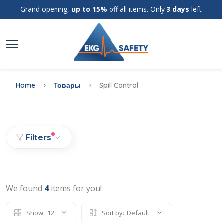
Grand opening,
up to 15%
off all items. Only
3 days
left
Home
Товары
Spill Control
Filters
We found
4
items for you!
Show:
12
Sort by:
Default