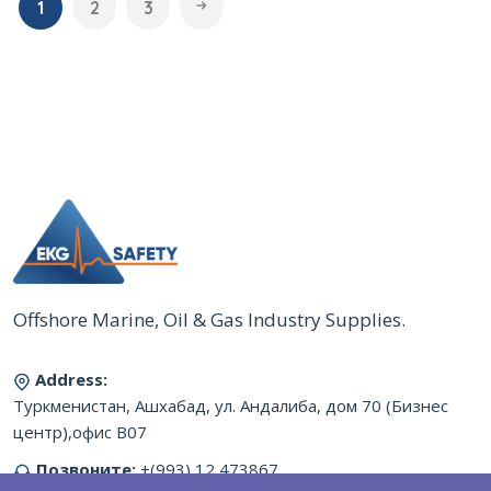
1
2
3
Offshore Marine, Oil & Gas Industry Supplies.
Address:
Туркменистан, Ашхабад, ул. Андалиба, дом 70 (Бизнес
центр),офис B07
Позвоните:
+(993) 12 473867