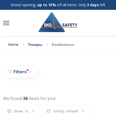
Grand opening,
up to 15%
off all items. Only
3 days
left
Home
Товары
Комбинезон
Filters
We found
36
items for you!
Show:
12
Sort by:
Default