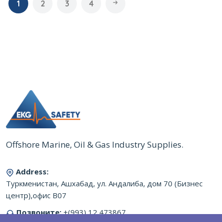
1
2
3
4
Offshore Marine, Oil & Gas Industry Supplies.
Address:
Туркменистан, Ашхабад, ул. Андалиба, дом 70 (Бизнес
центр),офис B07
Позвоните:
+(993) 12 473867