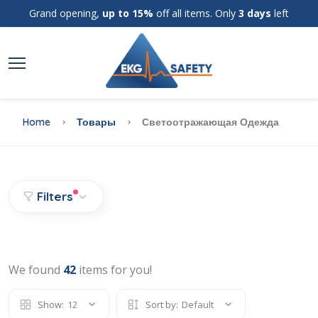
Grand opening,
up to 15%
off all items. Only
3 days
left
Home
Товары
Светоотражающая Одежда
Filters
We found
42
items for you!
Show:
12
Sort by:
Default