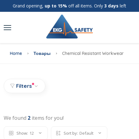
Grand opening,
up to 15%
off all items. Only
3 days
left
Home
Товары
Chemical Resistant Workwear
Filters
We found
2
items for you!
Show:
12
Sort by:
Default