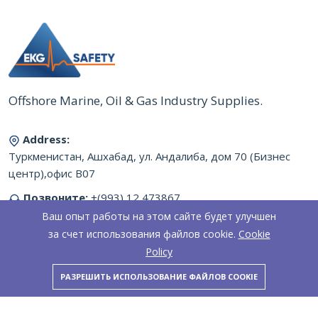
Offshore Marine, Oil & Gas Industry Supplies.
Address:
Туркменистан, Ашхабад, ул. Андалиба, дом 70 (Бизнес
центр),офис B07
Позвоните:
+(993) 12 473867
Ваш опыт работы на этом сайте будет улучшен
Email:
kirill.gorodnov@gmail.com
за счет использования файлов cookie.
Cookie
Working Hours:
9:00-18:00 Пон - Пятн
Policy
РАЗРЕШИТЬ ИСПОЛЬЗОВАНИЕ ФАЙЛОВ COOKIE