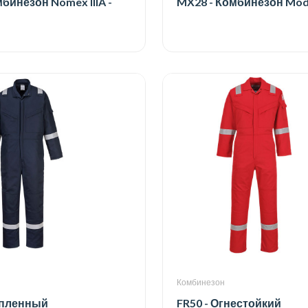
мбинезон Nomex IIIA -
MX28 - Комбинезон Mod
Комбинезон
епленный
FR50 - Огнестойкий