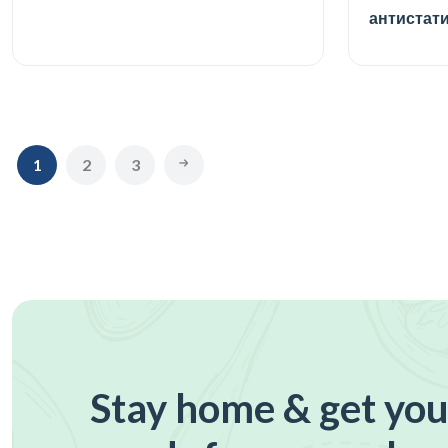
антистат
1
2
3
Stay home & get you