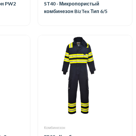
он PW2
ST40 - Микропористый
комбинезон BizTex Тип 6/5
Комбинезон