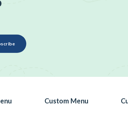
p
scribe
enu
Custom Menu
C