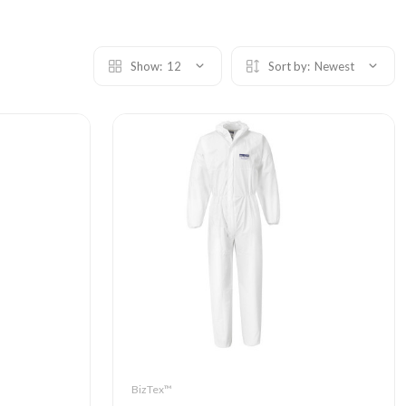
Show:
12
Sort by:
Newest
BizTex™