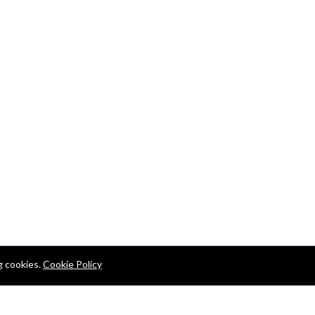
g cookies.
Cookie Policy
47-38-67
24/7 Support Center