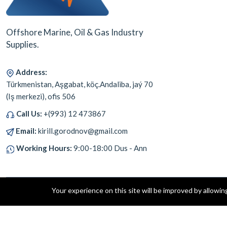
Offshore Marine, Oil & Gas Industry
Supplies.
Address:
Türkmenistan, Aşgabat, köç.Andaliba, jaý 70
(Iş merkezi), ofis 506
Call Us:
+(993) 12 473867
Email:
kirill.gorodnov@gmail.com
Working Hours:
9:00-18:00 Dus - Ann
Your experience on this site will be improved by allowin
Copyright © 2023 All rights reserved.