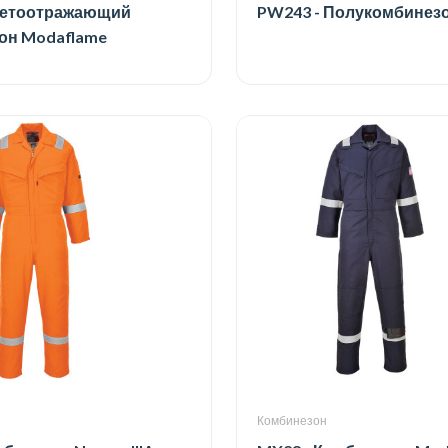
ветоотражающий
PW243 - Полукомбинез
он Modaflame
Комбинезон