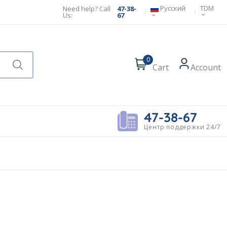
Русский
TDM
Need help? Call
47-38-
Us:
67
0
Cart
Account
47-38-67
Центр поддержки 24/7