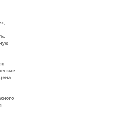
x,
ь.
дную
ав
ческие
щена
сного
а