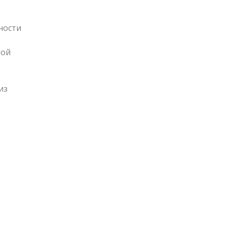
ности
ной
из