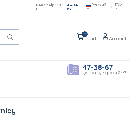
Русский
TDM
Need help? Call
47-38-
Us:
67
0
Cart
Account
47-38-67
Центр поддержки 24/7
nley