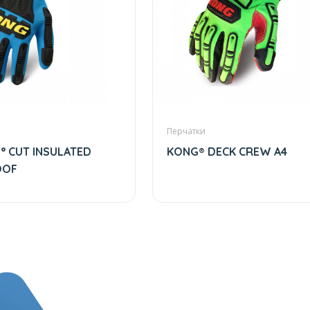
Перчатки
° CUT INSULATED
KONG® DECK CREW A4
OOF