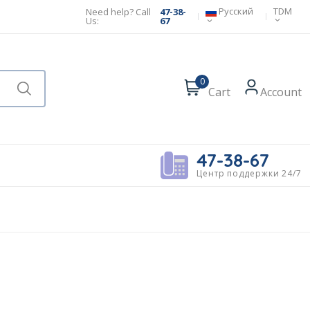
Русский
TDM
Need help? Call
47-38-
Us:
67
0
Cart
Account
47-38-67
Центр поддержки 24/7