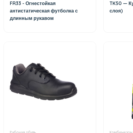
FR33 - Огнестойкая
TK50 — К
антистатическая футболка с
слоя)
длинным рукавом
Рабочая обувь
Комбинезон