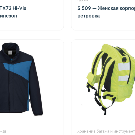
TX72 Hi-Vis
S 509 — Женская корпо
инезон
ветровка
ежда
Хранение багажа и инструмент