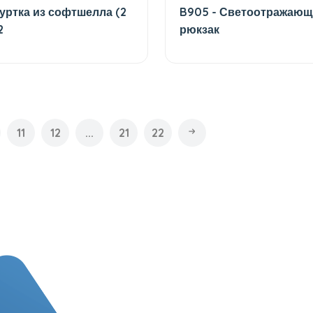
уртка из софтшелла (2
B905 - Светоотражаю
2
рюкзак
11
12
...
21
22