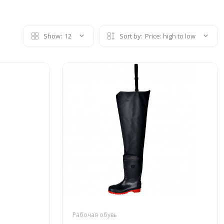
Show:
12
Sort by:
Price: high to low
Рабочая обувь