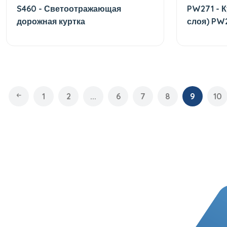
S460 - Светоотражающая
PW271 - К
дорожная куртка
слоя) PW
1
2
...
6
7
8
9
10