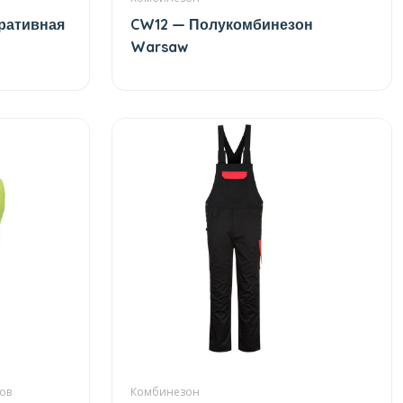
ративная
CW12 — Полукомбинезон
Warsaw
ов
Комбинезон