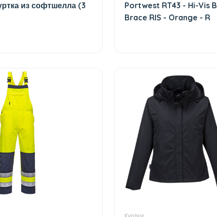
уртка из софтшелла (3
Portwest RT43 - Hi-Vis B
Brace RIS - Orange - R
Куртки