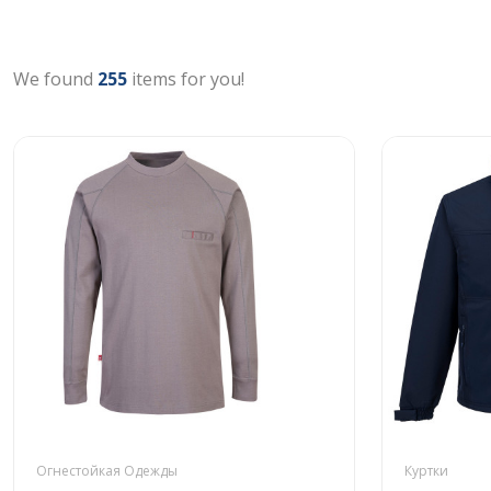
We found
255
items for you!
Огнестойкая Одежды
Куртки