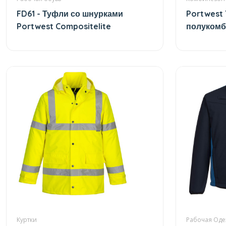
FD61 - Туфли со шнурками
Portwest 
Portwest Compositelite
полукомб
Куртки
Рабочая Од