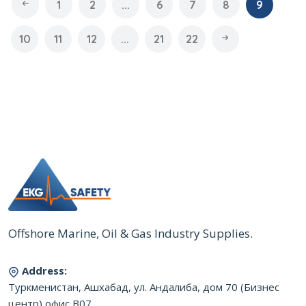
1
2
...
6
7
8
9
10
11
12
...
21
22
Offshore Marine, Oil & Gas Industry Supplies.
Address:
Туркменистан, Ашхабад, ул. Андалиба, дом 70 (Бизнес
центр),офис B07