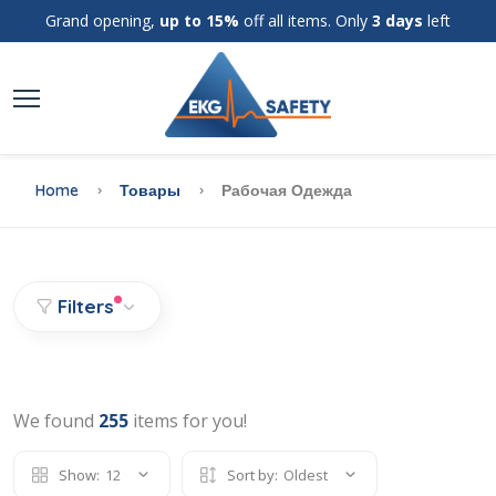
Grand opening,
up to 15%
off all items. Only
3 days
left
Home
Товары
Рабочая Одежда
Filters
We found
255
items for you!
Show:
12
Sort by:
Oldest