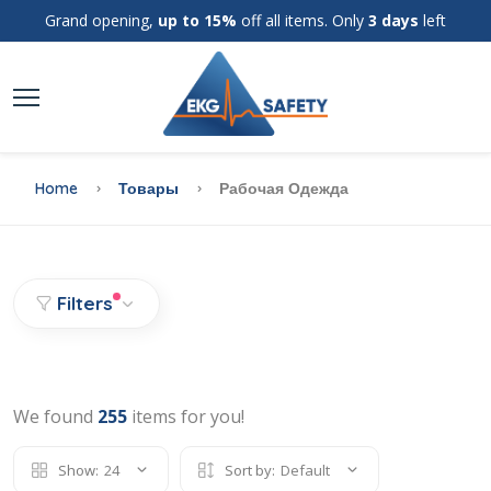
Grand opening,
up to 15%
off all items. Only
3 days
left
Home
Товары
Рабочая Одежда
Filters
We found
255
items for you!
Show:
24
Sort by:
Default