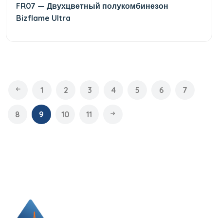
FR07 — Двухцветный полукомбинезон
Bizflame Ultra
1
2
3
4
5
6
7
8
9
10
11