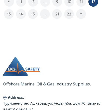
1
2
...
9
10
11
12
13
14
15
...
21
22
Offshore Marine, Oil & Gas Industry Supplies.
Address:
Туркменистан, Ашхабад, ул. Андалиба, дом 70 (Бизнес
центр),офис B07