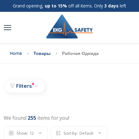
Grand opening,
up to 15%
off all items. Only
3 days
left
Home
Товары
Рабочая Одежда
Filters
We found
255
items for you!
Show:
12
Sort by:
Default