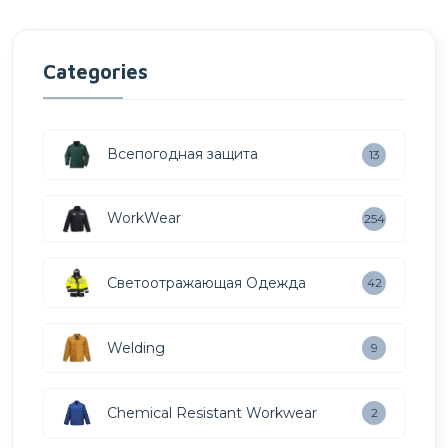
Categories
Всепогодная защита
13
WorkWear
254
Светоотражающая Одежда
42
Welding
9
Chemical Resistant Workwear
2