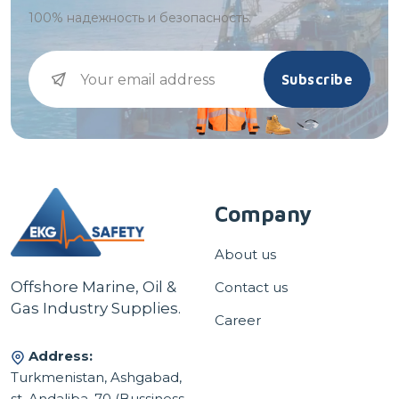
100%
надежность и безопасность.
Subscribe
Company
About us
Offshore Marine, Oil &
Contact us
Gas Industry Supplies.
Career
Address:
Turkmenistan, Ashgabad,
st. Andaliba, 70 (Bussiness