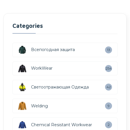
Categories
Всепогодная защита
13
WorkWear
254
Светоотражающая Одежда
42
Welding
9
Chemical Resistant Workwear
2