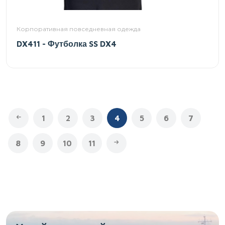
Корпоративная повседневная одежда
DX411 - Футболка SS DX4
1
2
3
4
5
6
7
8
9
10
11