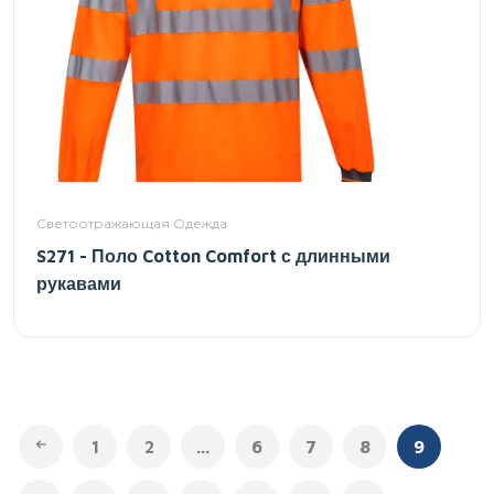
Светоотражающая Одежда
S271 - Поло Cotton Comfort с длинными
рукавами
1
2
...
6
7
8
9