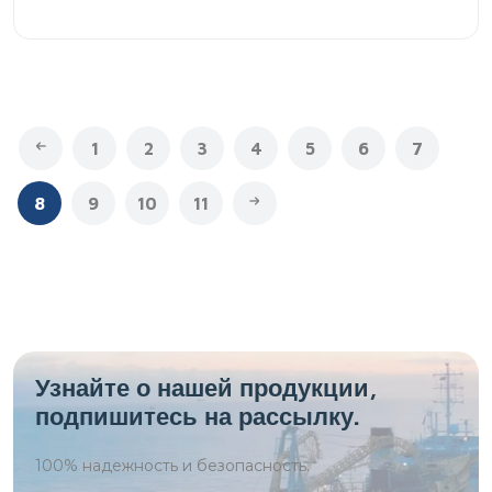
1
2
3
4
5
6
7
8
9
10
11
Узнайте о нашей продукции,
подпишитесь на рассылку.
100%
надежность и безопасность.