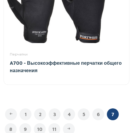
Перчатки
A700 - Высокоэффективные перчатки общего
назначения
1
2
3
4
5
6
7
8
9
10
11