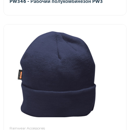
PW346 - Рабочий полукомбинезон PW3
Rainwear Accessories