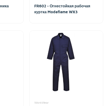
уника
FR602 - Огнестойкая рабочая
куртка Modaflame WX3
WorkWear