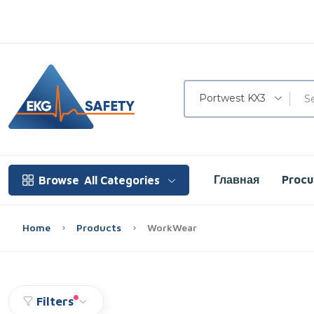
Portwest KX3
Главная
Proc
Browse
All Categories
Home
Products
WorkWear
Filters