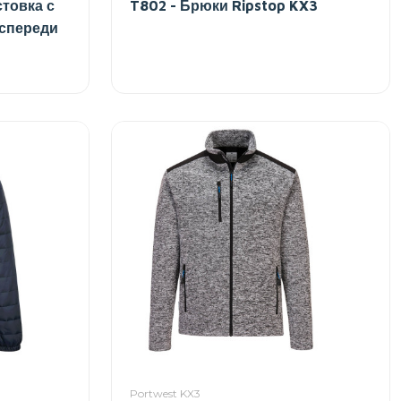
стовка с
T802 - Брюки Ripstop KX3
спереди
Portwest KX3