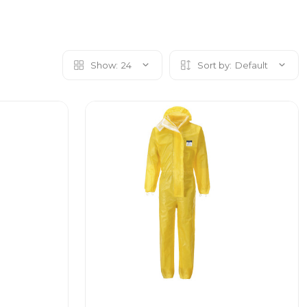
Show:
24
Sort by:
Default