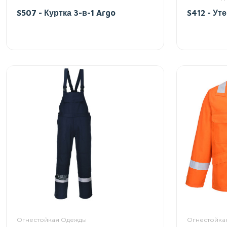
S507 - Куртка 3-в-1 Argo
S412 - Ут
Огнестойкая Одежды
Огнестойка