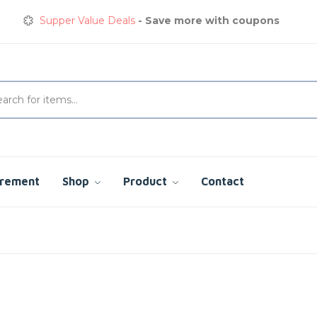
Get great devices up to 50% off
View details
Сварочная куртка
сэкономьте сегодня до 35%
Supper Value Deals
- Save more with coupons
urement
Shop
Product
Contact