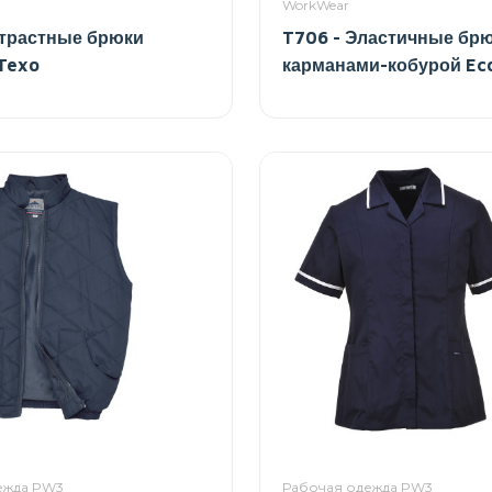
WorkWear
нтрастные брюки
T706 - Эластичные брю
 Texo
карманами-кобурой Ec
ежда PW3
Рабочая одежда PW3