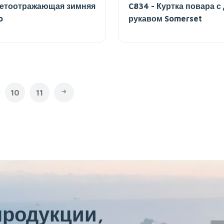
ветоотражающая зимняя
C834 - Куртка повара 
o
рукавом Somerset
10
11
продукции,