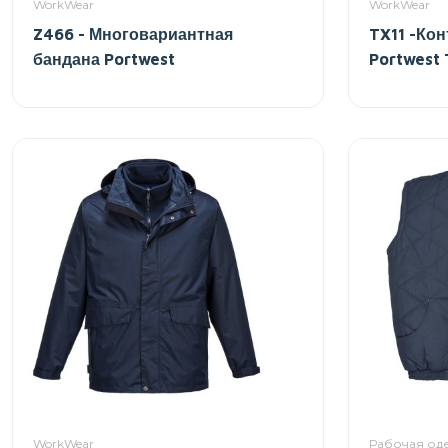
WorkWear
WorkWear
Z466 - Многовариантная
TX11 -Ко
бандана Portwest
Portwest
WorkWear
Рабочая од