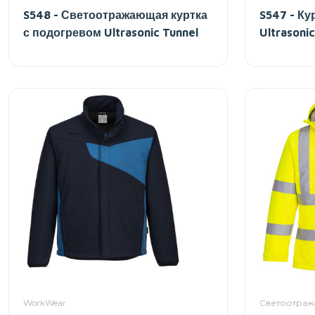
S548 - Светоотражающая куртка
S547 - Ку
с подогревом Ultrasonic Tunnel
Ultrasonic
WorkWear
Светоотраж