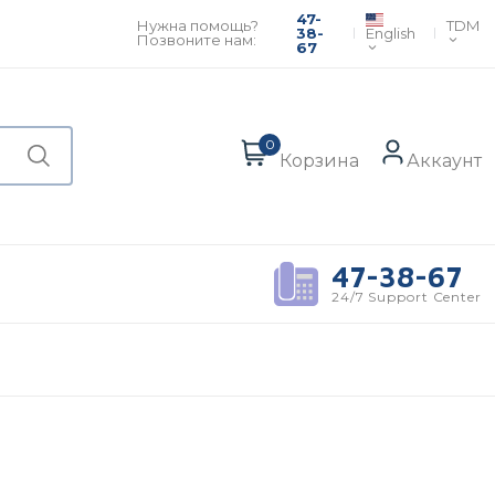
47-
TDM
Нужна помощь?
English
38-
Позвоните нам:
67
0
Корзина
Аккаунт
47-38-67
24/7 Support Center