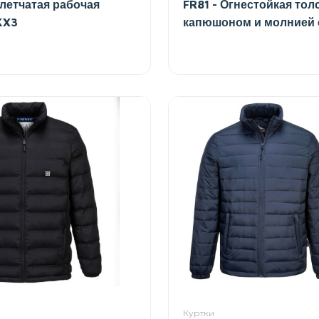
летчатая рабочая
FR81 - Огнестойкая тол
KX3
капюшоном и молнией 
Куртки