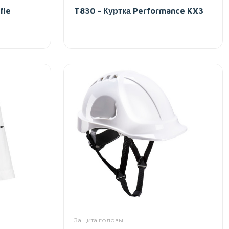
fle
T830 - Куртка Performance KX3
Защита головы