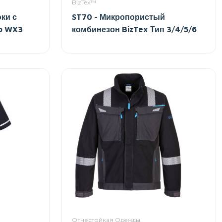
BizTex™
ки с
ST70 - Микропористый
o WX3
комбинезон BizTex Тип 3/4/5/6
Огнестойкая Одежды