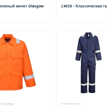
епленый жилет Glasgow
LW20 - Классическая т
я Одежды
Комбинезон