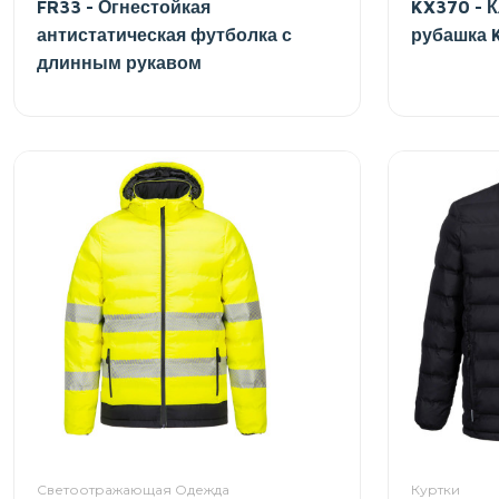
FR33 - Огнестойкая
KX370 - К
антистатическая футболка с
рубашка 
длинным рукавом
Светоотражающая Одежда
Куртки