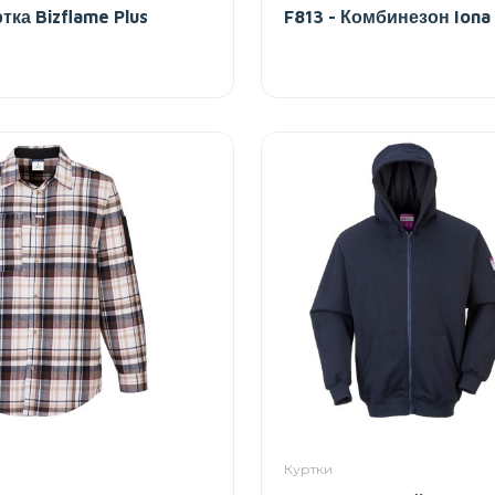
тка Bizflame Plus
F813 - Комбинезон Iona
Куртки