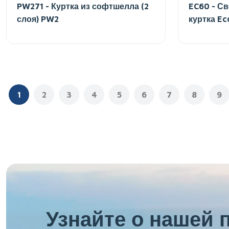
PW271 - Куртка из софтшелла (2
EC60 - С
слоя) PW2
куртка Ec
1
2
3
4
5
6
7
8
9
Узнайте о нашей 