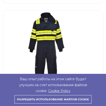
Ваш опыт работы на этом сайте будет
улучшен за счет использования файлов
cookie.
Cookie Policy
Комбинезон
РАЗРЕШИТЬ ИСПОЛЬЗОВАНИЕ ФАЙЛОВ COOKIE
FR98 - Комбинезон для природных пожаров