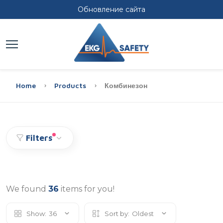
Обновление сайта
Home
Products
Комбинезон
Filters
We found
36
items for you!
Show:
36
Sort by:
Oldest