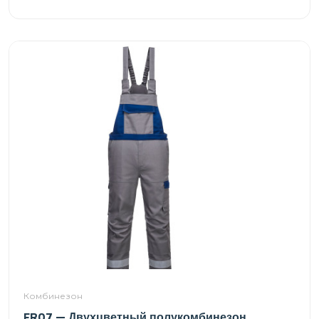
Комбинезон
FR07 — Двухцветный полукомбинезон